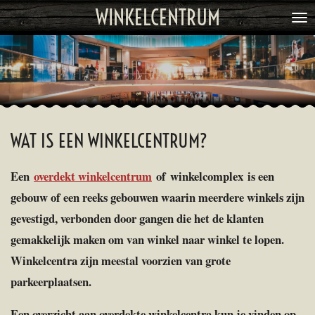
WINKELCENTRUM
Ga
direct
naar
de
hoofdinhoud
WAT IS EEN WINKELCENTRUM?
Een
overdekt winkelcentrum
of winkelcomplex is een
gebouw of een reeks gebouwen waarin meerdere winkels zijn
gevestigd, verbonden door gangen die het de klanten
gemakkelijk maken om van winkel naar winkel te lopen.
Winkelcentra zijn meestal voorzien van grote
parkeerplaatsen.
Een overzicht aan overdekte winkelcentra kun je vinden op